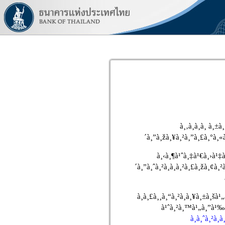
à¸‚à¸­à¸­à¸ à¸±
´à¸”à¸žà¸¥à¸²à¸”à¸£à¸°à¸«
à¸‹à¸¶à¹ˆà¸‡à¹€à¸›à¹‡
´à¸”à¸ˆà¸²à¸à¸à¸²à¸£à¸žà¸¢à
à¸à¸£à¸¸à¸“à¸²à¸à¸¥à¸±à¸
à¹ˆà¸²à¸™à¹„à¸”à¹‰à
à¸à¸ˆà¸²à¸